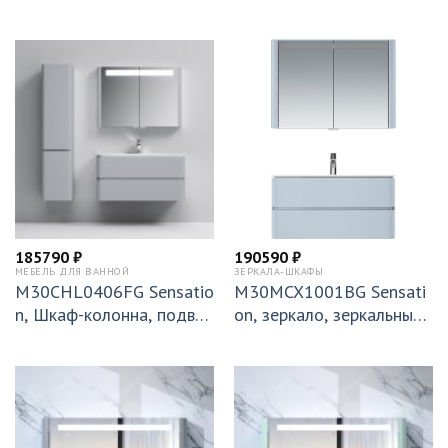
сной, левый, 40 см, двер
сной, правый, 40 см, двер
и, белый, глянцевая, шт
и, белый, глянцевая, шт
185790
₽
190590
₽
МЕБЕЛЬ ДЛЯ ВАННОЙ
ЗЕРКАЛА-ШКАФЫ
M30CHL0406FG Sensatio
M30MCX1001BG Sensati
n, Шкаф-колонна, подвес
on, зеркало, зеркальный
ной, левый, 40 см, двери,
шкаф, 100 см, с подсветк
серый шелк, глянцевая, ш
ой, светло-голубой, глян
т
цевая, ш