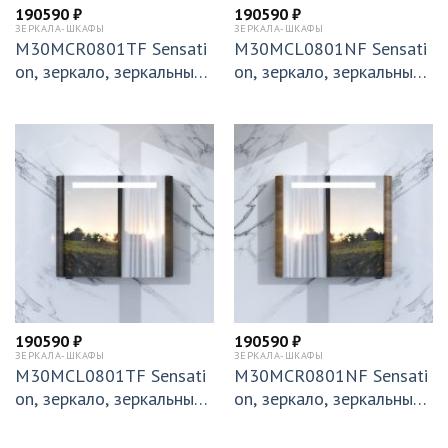
190590
₽
190590
₽
ЗЕРКАЛА-ШКАФЫ
ЗЕРКАЛА-ШКАФЫ
M30MCR0801TF Sensati
M30MCL0801NF Sensati
on, зеркало, зеркальный
on, зеркало, зеркальный
шкаф, правый, 80 см, с п
шкаф, левый, 80 см, с по
одсветкой, табачный ду
дсветкой, орех, текстури
б, текстур
рованная
190590
₽
190590
₽
ЗЕРКАЛА-ШКАФЫ
ЗЕРКАЛА-ШКАФЫ
M30MCL0801TF Sensati
M30MCR0801NF Sensati
on, зеркало, зеркальный
on, зеркало, зеркальный
шкаф, левый, 80 см, с по
шкаф, правый, 80 см, с п
дсветкой, табачный дуб,
одсветкой, орех, текстур