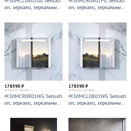
M30MCL0801GG Sensati
M30MCR0801FG Sensati
on, зеркало, зеркальный
on, зеркало, зеркальный
шкаф, левый, 80 см, с по
шкаф, правый, 80 см, с п
дсветкой, мятный, глянц
одсветкой, серый шелк, г
евая,шт
лянцевая
178590
₽
178590
₽
ЗЕРКАЛА-ШКАФЫ
ЗЕРКАЛА-ШКАФЫ
M30MCR0801WG Sensati
M30MCL0801WG Sensati
on, зеркало, зеркальный
on, зеркало, зеркальный
шкаф, правый,80 см, с по
шкаф, левый, 80 см, с по
дсветкой, белый, глянец,
дсветкой, белый, глянец,
шт
шт