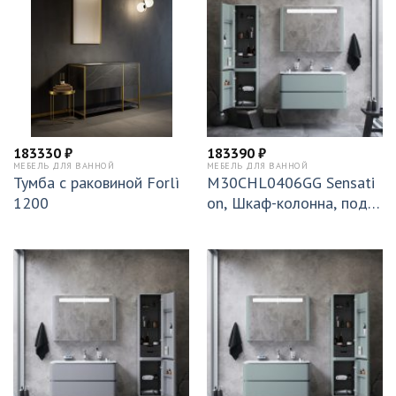
183330
₽
183390
₽
МЕБЕЛЬ ДЛЯ ВАННОЙ
МЕБЕЛЬ ДЛЯ ВАННОЙ
Тумба с раковиной Forlì
M30CHL0406GG Sensati
1200
on, Шкаф-колонна, подве
сной, левый, 40 см, двер
и, мятный, глянцевая, шт