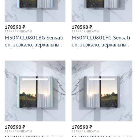
178590
₽
178590
₽
ЗЕРКАЛА-ШКАФЫ
ЗЕРКАЛА-ШКАФЫ
M30MCL0801BG Sensati
M30MCL0801FG Sensati
on, зеркало, зеркальный
on, зеркало, зеркальный
шкаф, левый, 80 см, с по
шкаф, левый, 80 см, с по
дсветкой, светло-голубо
дсветкой, серый шелк, гл
й, глянц.
янцевая,
178590
₽
178590
₽
ЗЕРКАЛА-ШКАФЫ
ЗЕРКАЛА-ШКАФЫ