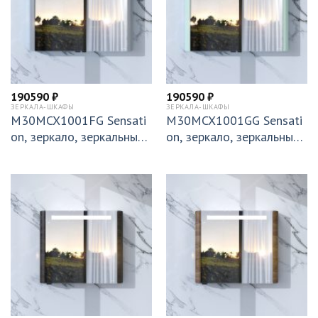
190590
₽
190590
₽
ЗЕРКАЛА-ШКАФЫ
ЗЕРКАЛА-ШКАФЫ
M30MCX1001FG Sensati
M30MCX1001GG Sensati
on, зеркало, зеркальный
on, зеркало, зеркальный
шкаф, 100 см, с подсветк
шкаф, 100 см, с подсветк
ой, серый шелк, глянцева
ой, мятный, глянцевая, ш
я, шт
т