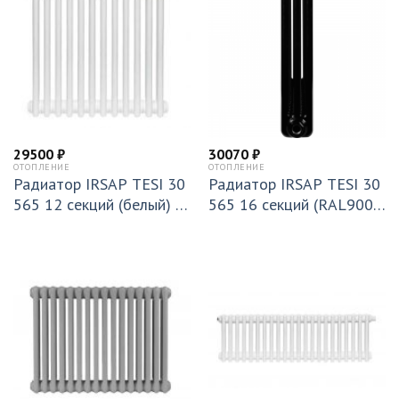
29500
₽
30070
₽
ОТОПЛЕНИЕ
ОТОПЛЕНИЕ
Радиатор IRSAP TESI 30
Радиатор IRSAP TESI 30
565 12 секций (белый) T
565 16 секций (RAL9005
25 (RR305651201A425N
черный) Т30 (RR305651
01)
610A430N01)