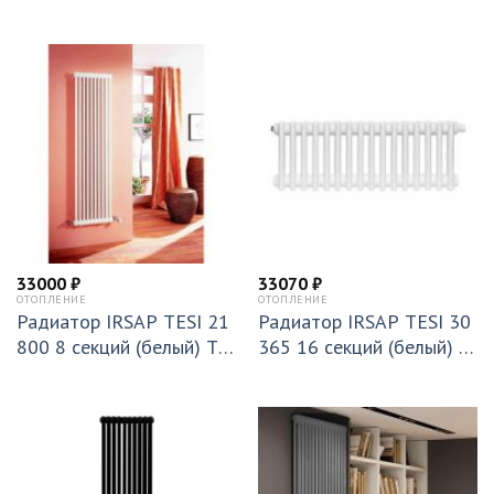
30 (RR305652001A430N
25 (RR305651401A425N
01)
01)
33000
₽
33070
₽
ОТОПЛЕНИЕ
ОТОПЛЕНИЕ
Радиатор IRSAP TESI 21
Радиатор IRSAP TESI 30
800 8 секций (белый) T2
365 16 секций (белый) T
6 (RR218000801A426N0
25 (RR303651601A425N
1)
01)