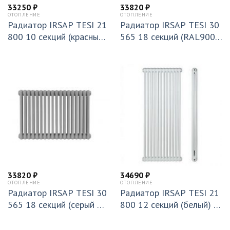
33250
₽
33820
₽
ОТОПЛЕНИЕ
ОТОПЛЕНИЕ
Радиатор IRSAP TESI 21
Радиатор IRSAP TESI 30
800 10 секций (красный)
565 18 секций (RAL9005
T30 (RR218001005A430
черный) Т30 (RR305651
N01)
810A430N01)
33820
₽
34690
₽
ОТОПЛЕНИЕ
ОТОПЛЕНИЕ
Радиатор IRSAP TESI 30
Радиатор IRSAP TESI 21
565 18 секций (серый Ма
800 12 секций (белый) T
нхэттен) T30 (RR305651
30 (RR218001201A430N
803A430N01)
01)