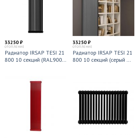
33250
₽
33250
₽
ОТОПЛЕНИЕ
ОТОПЛЕНИЕ
Радиатор IRSAP TESI 21
Радиатор IRSAP TESI 21
800 10 секций (RAL9005
800 10 секций (серый Ма
черный) Т30 (RR218001
нхэттен) T30 (RR218001
010A430N01)
003A430N01)