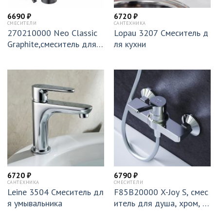
6690
₽
6720
₽
СМЕСИТЕЛИ
САНТЕХНИКА
270210000 Neo Classic
Lopau 3207 Смеситель д
Graphite,смеситель для у
ля кухни
мывальника
6720
₽
6790
₽
САНТЕХНИКА
СМЕСИТЕЛИ
Leine 3504 Смеситель дл
F85B20000 X-Joy S, смес
я умывальника
итель для душа, хром, ш
т