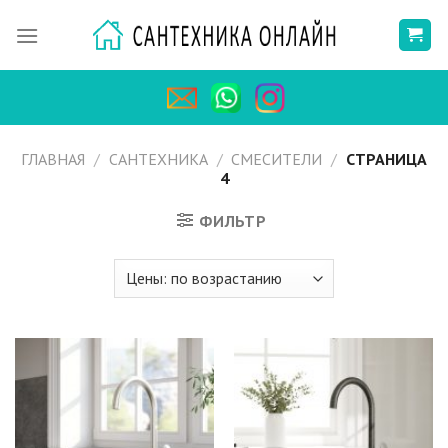
Skip
to
content
ГЛАВНАЯ
/
САНТЕХНИКА
/
СМЕСИТЕЛИ
/
СТРАНИЦА
4
ФИЛЬТР