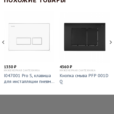
1350
₽
4360
₽
ИНЖЕНЕРНАЯ САНТЕХНИКА
ИНЖЕНЕРНАЯ САНТЕХНИКА
I047001 Pro S, клавиша
Кнопка смыва PFP 001D
для инсталляции пневма
Q
тическая, пластик, белый