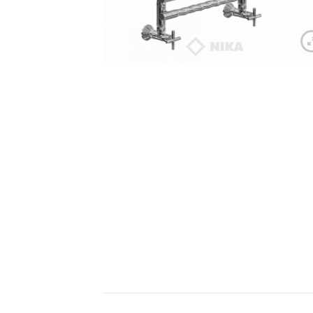
Ван
Акр
Чуг
Лит
Уни
Нап
Под
Сид
Чаш
Кух