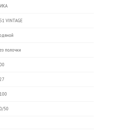
ИКА
Б1 VINTAGE
одяной
ез полочки
00
27
100
0/50