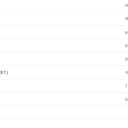
Н
Л
в
б
6
(ВТ)
4
7
6