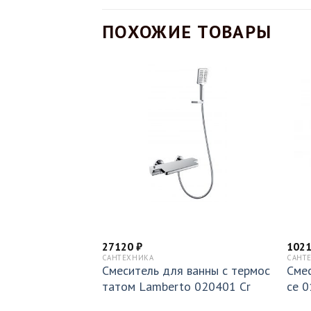
ПОХОЖИЕ ТОВАРЫ
27120
₽
102
САНТЕХНИКА
САНТ
 PU 070203 ROr
Смеситель для ванны с термос
Смес
татом Lamberto 020401 Cr
ce 0