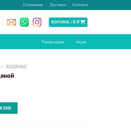
О компании
Доставка
Контакты
0
₽
КОРЗИНА /
Распродажи
Акции
есушители
Слив и канализация
/
ВОДЯНЫЕ
дяной
Донные клапаны
ские
Сифоны
Сливы-переливы
Трапы
кабины и
Инсталляции
ия
 КЛИК
Инсталляции для биде
вери в нишу
Инсталляции для унитазов
кабины
Кнопки смыва
перегородки
поддоны