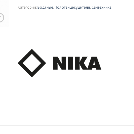
Душевые 
Категории:
Водяные
,
Полотенцесушители
,
Сантехника
ны
Раковины
Писсуары
иловые
Встраиваемые
Изливы
унные
Накладные
ой мрамор
Биде
тазы
Напольные
ольные
Подвесные
весные
ения для унитазов
и для унитаза
онные мойки