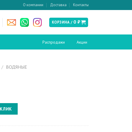
О компании
Доставка
Контакты
0
₽
КОРЗИНА /
Распродажи
Акции
есушители
Слив и канализация
/
ВОДЯНЫЕ
Донные клапаны
ские
Сифоны
Сливы-переливы
Трапы
кабины и
Инсталляции
ия
 КЛИК
Инсталляции для биде
вери в нишу
Инсталляции для унитазов
кабины
Кнопки смыва
перегородки
поддоны