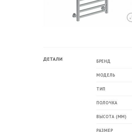
Ван
Акр
Чуг
Лит
Уни
ДЕТАЛИ
БРЕНД
Нап
МОДЕЛЬ
Под
Сид
Чаш
ТИП
ПОЛОЧКА
ВЫСОТА (ММ)
Кух
РАЗМЕР