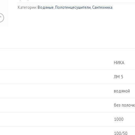
Душевые 
Категории:
Водяные
,
Полотенцесушители
,
Сантехника
ны
Раковины
Писсуары
иловые
Встраиваемые
Изливы
унные
Накладные
ой мрамор
Биде
тазы
НИКА
Напольные
ольные
Подвесные
ЛМ 5
весные
ения для унитазов
и для унитаза
водяной
без полоч
1000
онные мойки
100/50