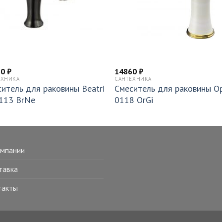
80
₽
14860
₽
ЕХНИКА
САНТЕХНИКА
итель для раковины Beatri
Смеситель для раковины O
0113 BrNe
0118 OrGi
омпании
тавка
такты