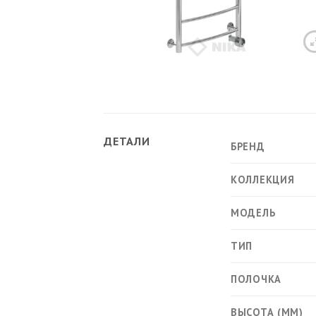
Ван
Акр
Чуг
Лит
Уни
ДЕТАЛИ
БРЕНД
Нап
КОЛЛЕКЦИЯ
Под
Сид
Чаш
МОДЕЛЬ
ТИП
ПОЛОЧКА
Кух
ВЫСОТА (ММ)