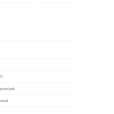
углы
ВП
рический
очкой