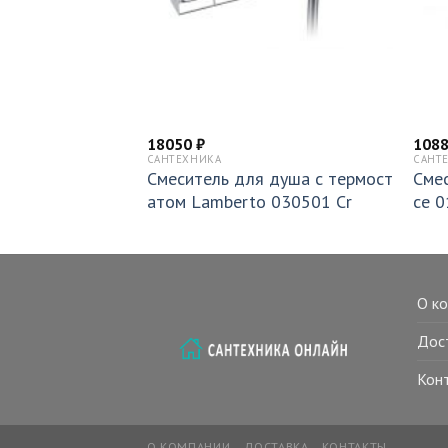
18050
₽
108
САНТЕХНИКА
САНТ
 раковины Lamb
Смеситель для душа с термост
Смес
атом Lamberto 030501 Cr
ce 
О к
Дос
Кон
О КОМПАНИИ
ДОСТАВКА
КОНТАКТЫ