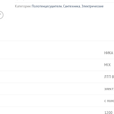
Душевые 
Категории:
Полотенцесушители
,
Сантехника
,
Электрические
ны
Раковины
Писсуары
иловые
Встраиваемые
Изливы
унные
Накладные
ой мрамор
Биде
тазы
НИКА
Напольные
ольные
Подвесные
MIX
весные
ения для унитазов
и для унитаза
ЛТП 
элект
с пол
онные мойки
1200