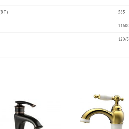
(ВТ)
565
1160
120/5