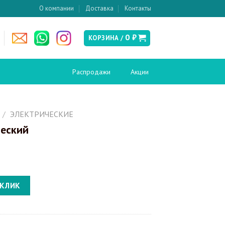
О компании
Доставка
Контакты
0
₽
КОРЗИНА /
Распродажи
Акции
есушители
Слив и канализация
/
ЭЛЕКТРИЧЕСКИЕ
ческий
Донные клапаны
ские
Сифоны
Сливы-переливы
Трапы
кабины и
Инсталляции
ия
 КЛИК
Инсталляции для биде
вери в нишу
Инсталляции для унитазов
кабины
Кнопки смыва
перегородки
поддоны