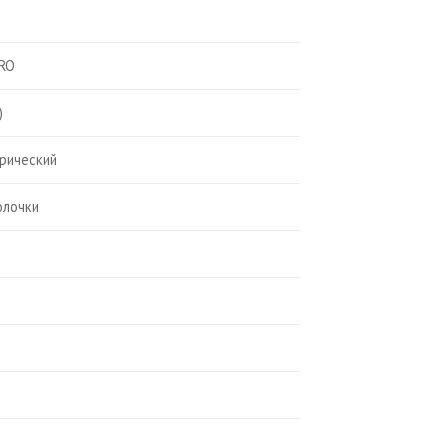
RO
)
рический
олочки