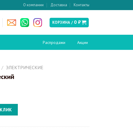
О компании
Доставка
Контакты
0
₽
КОРЗИНА /
Распродажи
Акции
есушители
Слив и канализация
/
ЭЛЕКТРИЧЕСКИЕ
еский
Донные клапаны
ские
Сифоны
Сливы-переливы
Трапы
кабины и
Инсталляции
ия
 КЛИК
Инсталляции для биде
вери в нишу
Инсталляции для унитазов
кабины
Кнопки смыва
перегородки
поддоны