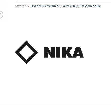
Душевые 
Категории:
Полотенцесушители
,
Сантехника
,
Электрические
ны
Раковины
Писсуары
иловые
Встраиваемые
Изливы
унные
Накладные
ой мрамор
Биде
тазы
Напольные
ольные
Подвесные
весные
ения для унитазов
и для унитаза
онные мойки