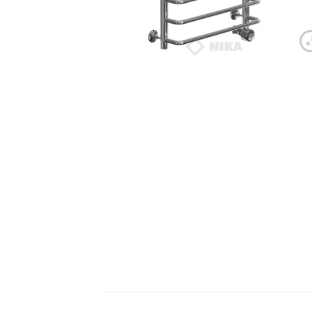
Ван
Акр
Чуг
Лит
Уни
Нап
Под
Сид
Чаш
Кух