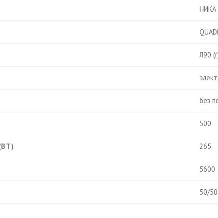
НИКА
QUAD
Л90 (г
элект
без п
500
(ВТ)
265
5600
50/50