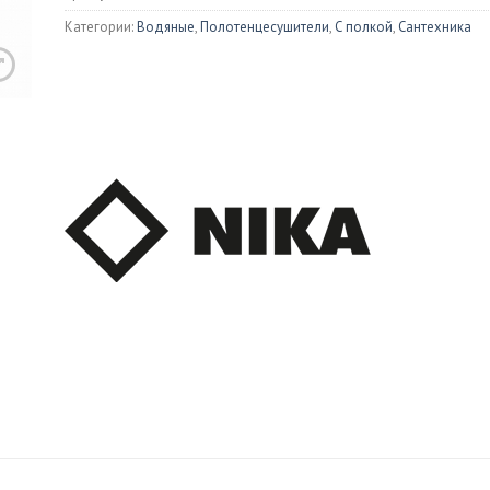
Душевые 
Категории:
Водяные
,
Полотенцесушители
,
С полкой
,
Сантехника
ны
Раковины
Писсуары
иловые
Встраиваемые
Изливы
унные
Накладные
ой мрамор
Биде
тазы
Напольные
ольные
Подвесные
весные
ения для унитазов
и для унитаза
онные мойки