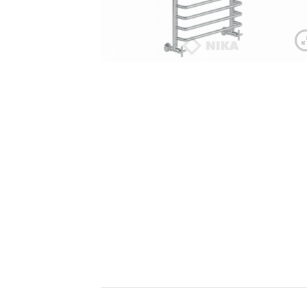
Ван
Акр
Чуг
Лит
Уни
Нап
Под
Сид
Чаш
Кух