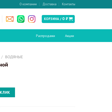
О компании
Доставка
Контакты
0
₽
КОРЗИНА /
Распродажи
Акции
есушители
Слив и канализация
/
ВОДЯНЫЕ
яной
Донные клапаны
ские
Сифоны
Сливы-переливы
Трапы
кабины и
Инсталляции
ия
 КЛИК
Инсталляции для биде
вери в нишу
Инсталляции для унитазов
кабины
Кнопки смыва
перегородки
поддоны