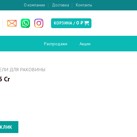
О компании
Доставка
Контакты
0
₽
КОРЗИНА /
Распродажи
Акции
есушители
Слив и канализация
ЕЛИ ДЛЯ РАКОВИНЫ
5 Cr
Донные клапаны
ские
Сифоны
Сливы-переливы
Трапы
кабины и
Инсталляции
ия
Инсталляции для биде
вери в нишу
Инсталляции для унитазов
кабины
 КЛИК
Кнопки смыва
перегородки
поддоны