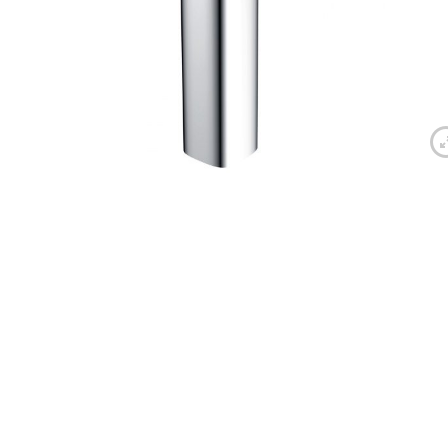
Ван
Акр
Чуг
Лит
Уни
Нап
Под
Сид
Чаш
Кух