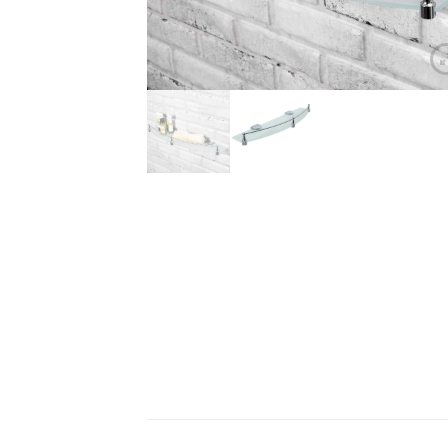
Ван
Акр
Чуг
Лит
Уни
Нап
Под
Сид
Чаш
Кух