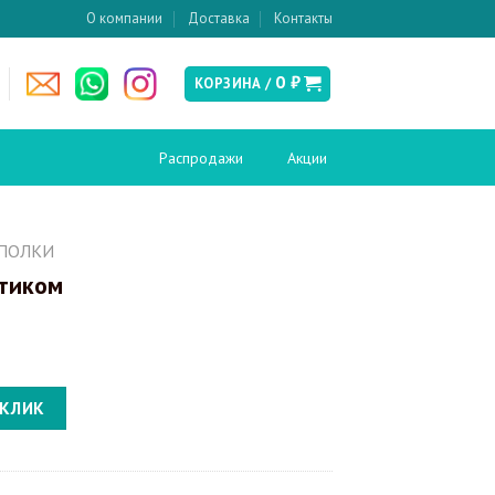
О компании
Доставка
Контакты
0
₽
КОРЗИНА /
Распродажи
Акции
есушители
Слив и канализация
ПОЛКИ
ртиком
Донные клапаны
ские
Сифоны
Сливы-переливы
Трапы
кабины и
Инсталляции
ия
м
 КЛИК
Инсталляции для биде
вери в нишу
Инсталляции для унитазов
кабины
Кнопки смыва
перегородки
поддоны