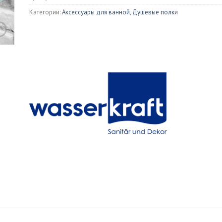
Душевые 
Категории:
Аксессуары для ванной
,
Душевые полки
ны
Раковины
Писсуары
иловые
Встраиваемые
Изливы
унные
Накладные
ой мрамор
Биде
тазы
Напольные
ольные
Подвесные
весные
ения для унитазов
и для унитаза
онные мойки