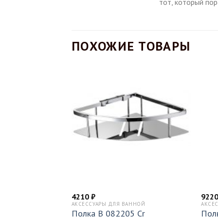
тот, который по
ПОХОЖИЕ ТОВАРЫ
4210
₽
922
АННОЙ
АКСЕССУАРЫ ДЛЯ ВАННОЙ
АКСЕ
лка стеклянная
Полка B 082205 Cr
Пол