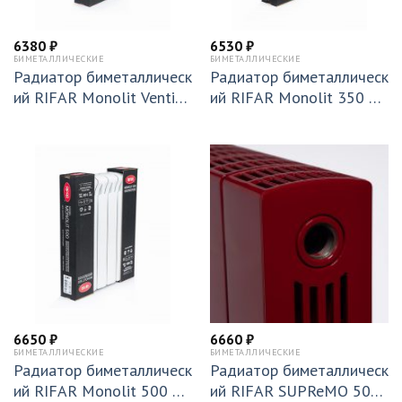
6380
₽
6530
₽
БИМЕТАЛЛИЧЕСКИЕ
БИМЕТАЛЛИЧЕСКИЕ
Радиатор биметаллическ
Радиатор биметаллическ
ий RIFAR Monolit Ventil
ий RIFAR Monolit 350 х
500 х 4 секции подключ
6 секций подключение б
ение нижнее (правое)(MV
оковое (RM35006)
R) 50мм (RM50004НП5
0)
6650
₽
6660
₽
БИМЕТАЛЛИЧЕСКИЕ
БИМЕТАЛЛИЧЕСКИЕ
Радиатор биметаллическ
Радиатор биметаллическ
ий RIFAR Monolit 500 х
ий RIFAR SUPReMO 500