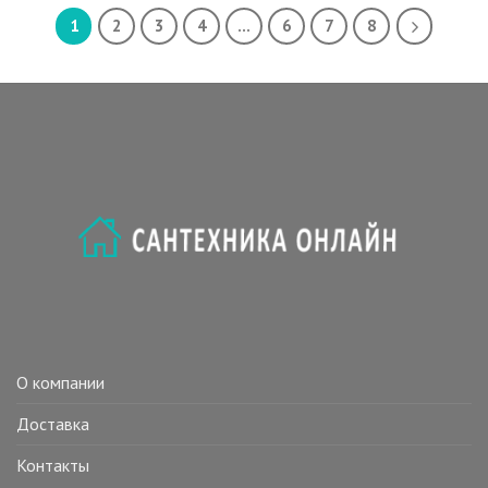
БЕЖ (RM50063/41013)
БОРДО (RM50063/4301
1
2
3
4
…
6
7
8
1)
О компании
Доставка
Контакты