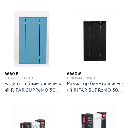
6 секций подключение б
х 4 секции Ду 3/4 подкл
оковое (RM50006)
ючение боковое (RAL 30
11) БОРДО (R S50043/43
011)
6660
₽
6660
₽
БИМЕТАЛЛИЧЕСКИЕ
БИМЕТАЛЛИЧЕСКИЕ
Радиатор биметаллическ
Радиатор биметаллическ
ий RIFAR SUPReMO 500
ий RIFAR SUPReMO 500
х 4 секции Ду 3/4 подкл
х 4 секции Ду 3/4 подкл
ючение боковое (RAL 50
ючение боковое (RAL 90
24) ГОЛУБОЙ (R S50043/
05) ЧЕРНЫЙ (R S50043/
45024)
49005)