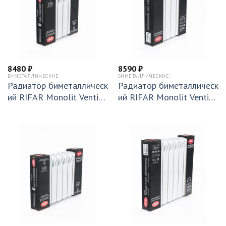
8480
₽
8590
₽
БИМЕТАЛЛИЧЕСКИЕ
БИМЕТАЛЛИЧЕСКИЕ
Радиатор биметаллическ
Радиатор биметаллическ
ий RIFAR Monolit Ventil
ий RIFAR Monolit Ventil
350 х 6 секций подключ
500 х 6 секций подключ
ение нижнее (правое)(MV
ение нижнее (правое)(MV
R) 50мм (RM35006НП5
R) 50мм (RM50006НП5
0)
0)