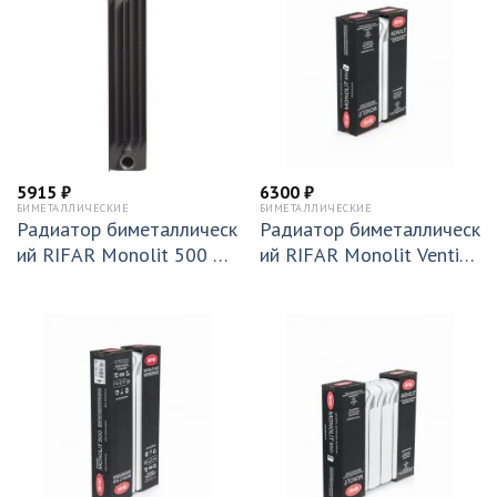
5915
₽
6300
₽
БИМЕТАЛЛИЧЕСКИЕ
БИМЕТАЛЛИЧЕСКИЕ
Радиатор биметаллическ
Радиатор биметаллическ
ий RIFAR Monolit 500 х
ий RIFAR Monolit Ventil
4 секций подключение б
350 х 4 секции подключ
оковое Титан (RM50043/
ение нижнее (правое)(MV
47012)
R) 50мм (RM35004НП5
0)